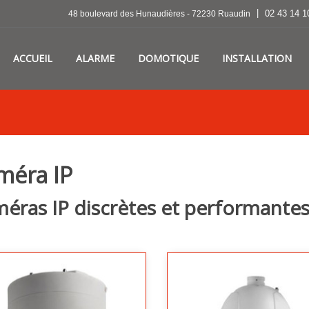
|
02 43 14 1
48 boulevard des Hunaudières - 72230 Ruaudin
ACCUEIL
ALARME
DOMOTIQUE
INSTALLATION
méra IP
éras IP discrètes et performante