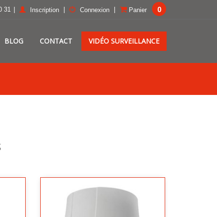
0
0 31
|
|
|
Inscription
Connexion
Panier
BLOG
CONTACT
VIDÉO SURVEILLANCE
s