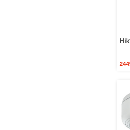
Hik
244