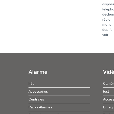
dispos
télépho
déclen
région 
mettons
des for
votre m
Alarme
Vidé
h2o
Camér
Accessoires
test
Centrales
Access
Packs Alarmes
Enregi