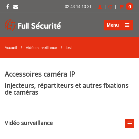
0
02 43 14 10 31
|
|
Menu
/
/
Accueil
Vidéo surveillance
test
Accessoires caméra IP
Injecteurs, répartiteurs et autres fixations
de caméras
Vidéo surveillance