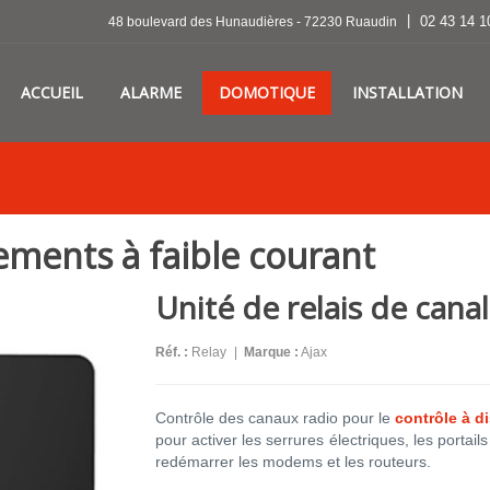
|
02 43 14 1
48 boulevard des Hunaudières - 72230 Ruaudin
ACCUEIL
ALARME
DOMOTIQUE
INSTALLATION
ments à faible courant
Unité de relais de canal
Réf. :
Relay
|
Marque :
Ajax
Contrôle des canaux radio pour le
contrôle à d
pour activer les serrures électriques, les portails 
redémarrer les modems et les routeurs.