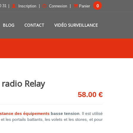
0
0 31
|
|
|
Inscription
Connexion
Panier
BLOG
CONTACT
VIDÉO SURVEILLANCE
 radio Relay
58.00 €
istance des équipements
basse tension
. Il est utilisé
et les portails battants, les volets et les stores, et pour